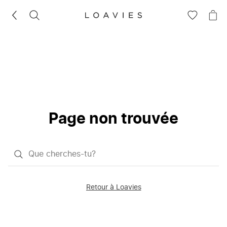
RECHERCHEZ
VOIR
VOI
LA
LE
LISTE
PAN
D'ENVIES
Page non trouvée
Qu'est-
ce
que
Retour à Loavies
vous
saisissez
chercher?