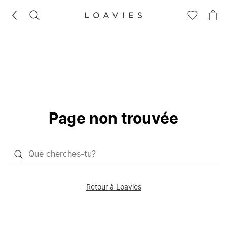
RECHERCHEZ
VOIR
VOI
LA
LE
LISTE
PAN
D'ENVIES
Page non trouvée
Qu'est-
ce
que
Retour à Loavies
vous
saisissez
chercher?