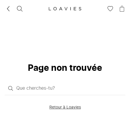
RECHERCHEZ
VOIR
VOI
LA
LE
LISTE
PAN
D'ENVIES
Page non trouvée
Qu'est-
ce
que
Retour à Loavies
vous
saisissez
chercher?