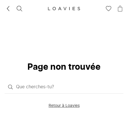
RECHERCHEZ
VOIR
VOI
LA
LE
LISTE
PAN
D'ENVIES
Page non trouvée
Qu'est-
ce
que
Retour à Loavies
vous
saisissez
chercher?