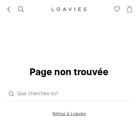
RECHERCHEZ
VOIR
VOI
LA
LE
LISTE
PAN
D'ENVIES
Page non trouvée
Qu'est-
ce
que
Retour à Loavies
vous
saisissez
chercher?