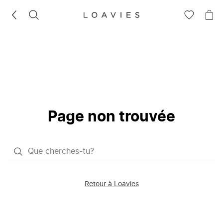
RECHERCHEZ
VOIR
VOI
LA
LE
LISTE
PAN
D'ENVIES
Page non trouvée
Qu'est-
ce
que
Retour à Loavies
vous
saisissez
chercher?