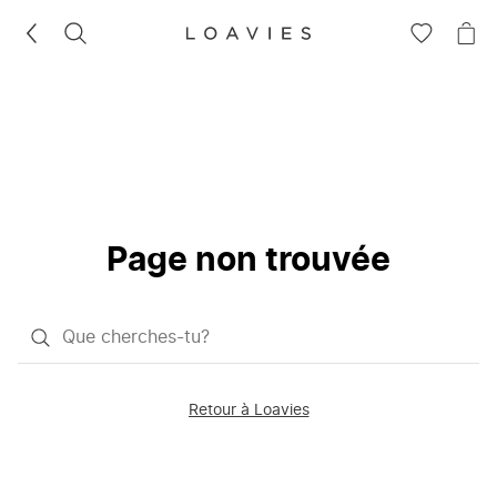
RECHERCHEZ
VOIR
VOI
LA
LE
LISTE
PAN
D'ENVIES
Page non trouvée
Qu'est-
ce
que
Retour à Loavies
vous
saisissez
chercher?