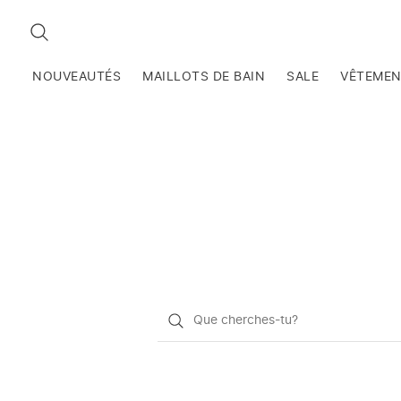
RECHERCHEZ
NOUVEAUTÉS
MAILLOTS DE BAIN
SALE
VÊTEME
Qu'est-
ce
que
vous