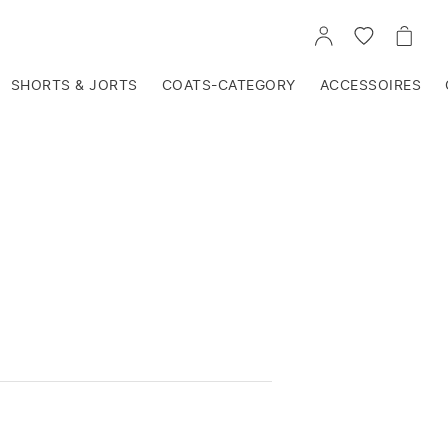
VOIR
VOIR
VOIR
TON
LA
LE
COMPTE
LISTE
PANIE
D'ENVIES
SHORTS & JORTS
COATS-CATEGORY
ACCESSOIRES