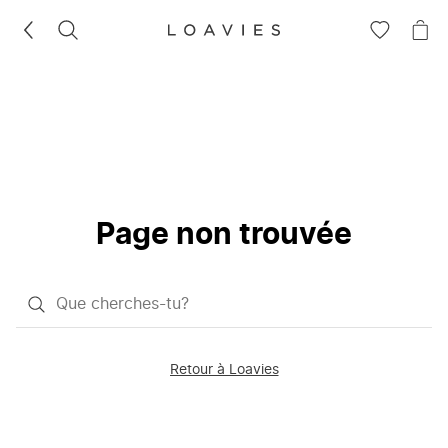
RECHERCHEZ
VOIR
VOI
LA
LE
LISTE
PAN
D'ENVIES
Page non trouvée
Qu'est-
ce
que
Retour à Loavies
vous
saisissez
chercher?