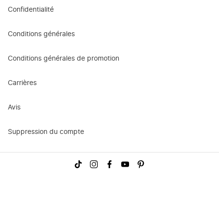
Confidentialité
Conditions générales
Conditions générales de promotion
Carrières
Avis
Suppression du compte
Visitez-
Visitez-
Visitez-
Visitez-
Visitez-
nous
nous
nous
nous
nous
sur
sur
sur
sur
sur
TikTok
Instagram
Facebook
YouTube
Pinterest