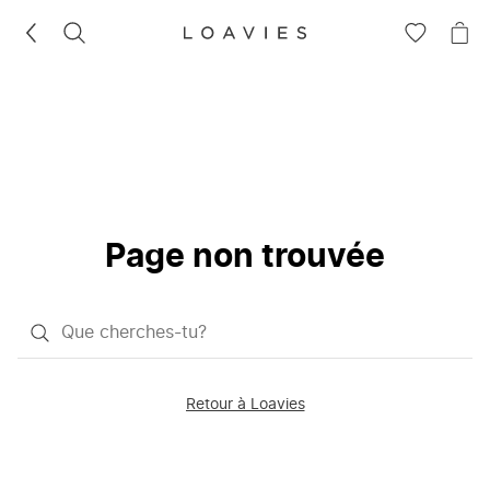
RECHERCHEZ
VOIR
VOI
LA
LE
LISTE
PAN
D'ENVIES
Page non trouvée
Qu'est-
ce
que
Retour à Loavies
vous
saisissez
chercher?