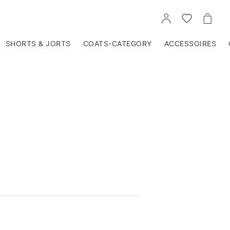
VOIR
VOIR
VOIR
TON
LA
LE
COMPTE
LISTE
PANIE
D'ENVIES
SHORTS & JORTS
COATS-CATEGORY
ACCESSOIRES