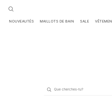
RECHERCHEZ
NOUVEAUTÉS
MAILLOTS DE BAIN
SALE
VÊTEME
Qu'est-
ce
que
vous