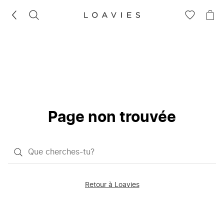
RECHERCHEZ
VOIR
VOI
LA
LE
LISTE
PAN
D'ENVIES
Page non trouvée
Qu'est-
ce
que
Retour à Loavies
vous
saisissez
chercher?