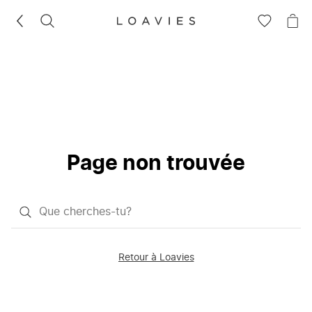
RECHERCHEZ
VOIR
VOI
LA
LE
LISTE
PAN
D'ENVIES
Page non trouvée
Qu'est-
ce
que
Retour à Loavies
vous
saisissez
chercher?