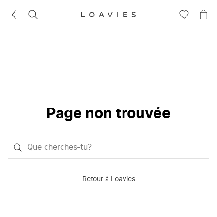
RECHERCHEZ
VOIR
VOI
LA
LE
LISTE
PAN
D'ENVIES
Page non trouvée
Qu'est-
ce
que
Retour à Loavies
vous
saisissez
chercher?