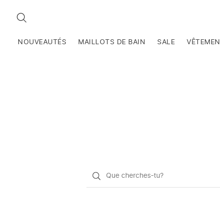
RECHERCHEZ
NOUVEAUTÉS
MAILLOTS DE BAIN
SALE
VÊTEME
Qu'est-
ce
que
vous