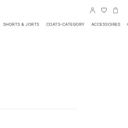
VOIR
VOIR
VOIR
TON
LA
LE
COMPTE
LISTE
PANIE
D'ENVIES
SHORTS & JORTS
COATS-CATEGORY
ACCESSOIRES