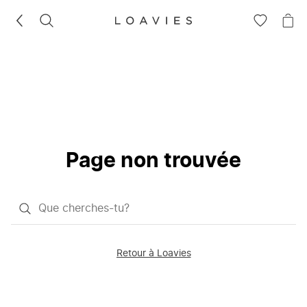
RECHERCHEZ
VOIR
VOI
LA
LE
LISTE
PAN
D'ENVIES
Page non trouvée
Qu'est-
ce
que
Retour à Loavies
vous
saisissez
chercher?