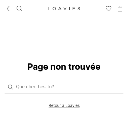
RECHERCHEZ
VOIR
VOI
LA
LE
LISTE
PAN
D'ENVIES
Page non trouvée
Qu'est-
ce
que
Retour à Loavies
vous
saisissez
chercher?