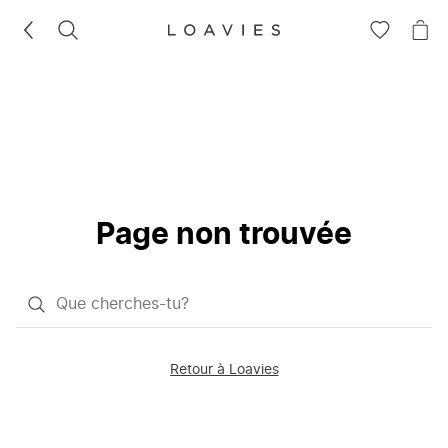
RECHERCHEZ
VOIR
VOI
LA
LE
LISTE
PAN
D'ENVIES
Page non trouvée
Qu'est-
ce
que
Retour à Loavies
vous
saisissez
chercher?