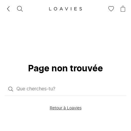
RECHERCHEZ
VOIR
VOI
LA
LE
LISTE
PAN
D'ENVIES
Page non trouvée
Qu'est-
ce
que
Retour à Loavies
vous
saisissez
chercher?