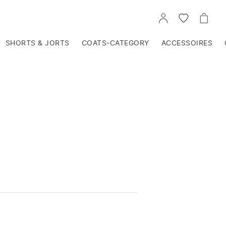
VOIR
VOIR
VOIR
TON
LA
LE
COMPTE
LISTE
PANIE
D'ENVIES
SHORTS & JORTS
COATS-CATEGORY
ACCESSOIRES