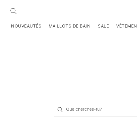
RECHERCHEZ
NOUVEAUTÉS
MAILLOTS DE BAIN
SALE
VÊTEME
Qu'est-
ce
que
vous