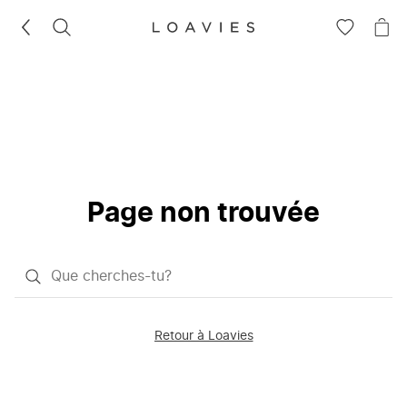
RECHERCHEZ
VOIR
VOI
LA
LE
LISTE
PAN
D'ENVIES
Page non trouvée
Qu'est-
ce
que
Retour à Loavies
vous
saisissez
chercher?