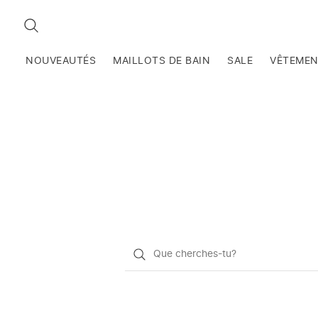
RECHERCHEZ
NOUVEAUTÉS
MAILLOTS DE BAIN
SALE
VÊTEME
Qu'est-
ce
que
vous