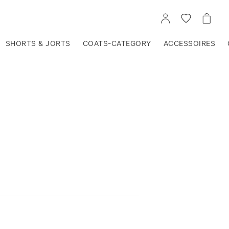
VOIR
VOIR
VOIR
TON
LA
LE
COMPTE
LISTE
PANIE
D'ENVIES
SHORTS & JORTS
COATS-CATEGORY
ACCESSOIRES