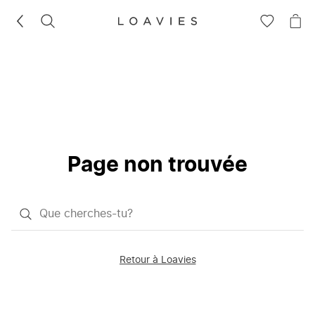
RECHERCHEZ
VOIR
VOI
LA
LE
LISTE
PAN
D'ENVIES
Page non trouvée
Qu'est-
ce
que
Retour à Loavies
vous
saisissez
chercher?