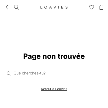
RECHERCHEZ
VOIR
VOI
LA
LE
LISTE
PAN
D'ENVIES
Page non trouvée
Qu'est-
ce
que
Retour à Loavies
vous
saisissez
chercher?