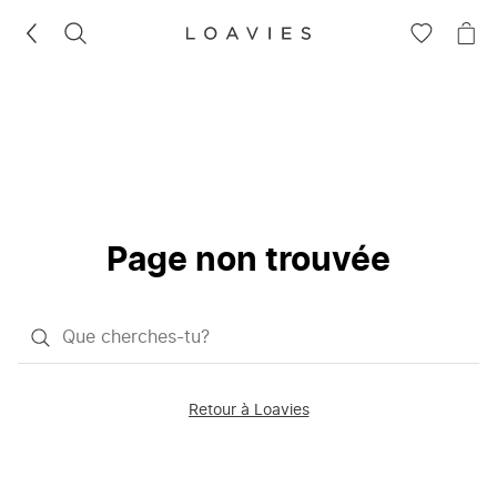
RECHERCHEZ
VOIR
VOI
LA
LE
LISTE
PAN
D'ENVIES
Page non trouvée
Qu'est-
ce
que
Retour à Loavies
vous
saisissez
chercher?