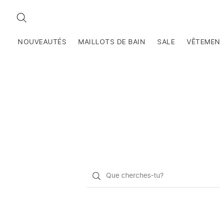
RECHERCHEZ
NOUVEAUTÉS
MAILLOTS DE BAIN
SALE
VÊTEME
Qu'est-
ce
que
vous