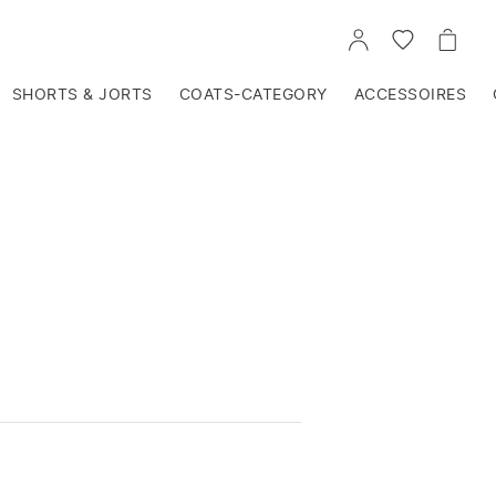
VOIR
VOIR
VOIR
TON
LA
LE
COMPTE
LISTE
PANIE
D'ENVIES
SHORTS & JORTS
COATS-CATEGORY
ACCESSOIRES