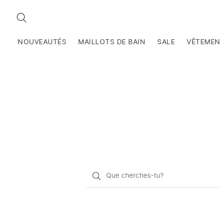
RECHERCHEZ
NOUVEAUTÉS
MAILLOTS DE BAIN
SALE
VÊTEME
Qu'est-
ce
que
vous