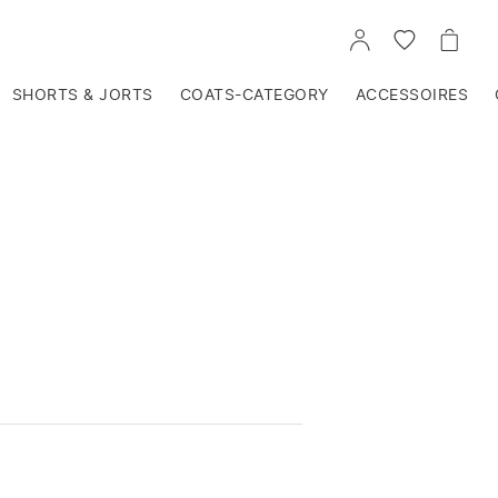
VOIR
VOIR
VOIR
TON
LA
LE
COMPTE
LISTE
PANIE
D'ENVIES
SHORTS & JORTS
COATS-CATEGORY
ACCESSOIRES