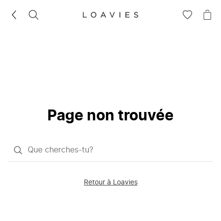
RECHERCHEZ
VOIR
VOI
LA
LE
LISTE
PAN
D'ENVIES
Page non trouvée
Qu'est-
ce
que
Retour à Loavies
vous
saisissez
chercher?