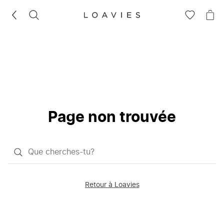
RECHERCHEZ
VOIR
VOI
LA
LE
LISTE
PAN
D'ENVIES
Page non trouvée
Qu'est-
ce
que
Retour à Loavies
vous
saisissez
chercher?