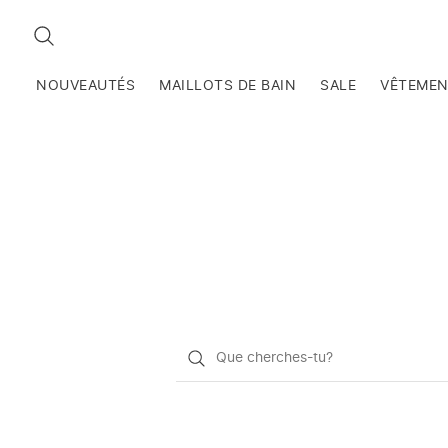
RECHERCHEZ
NOUVEAUTÉS
MAILLOTS DE BAIN
SALE
VÊTEME
Qu'est-
ce
que
vous