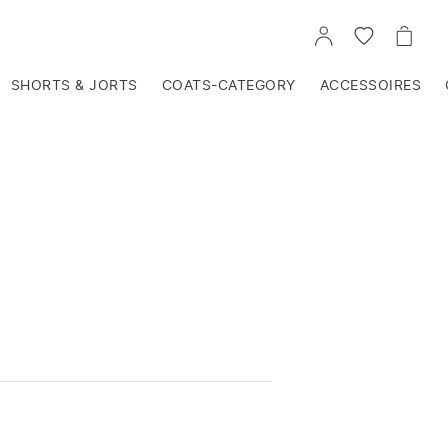
VOIR
VOIR
VOIR
TON
LA
LE
COMPTE
LISTE
PANIE
D'ENVIES
SHORTS & JORTS
COATS-CATEGORY
ACCESSOIRES