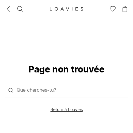
RECHERCHEZ
VOIR
VOI
LA
LE
LISTE
PAN
D'ENVIES
Page non trouvée
Qu'est-
ce
que
Retour à Loavies
vous
saisissez
chercher?