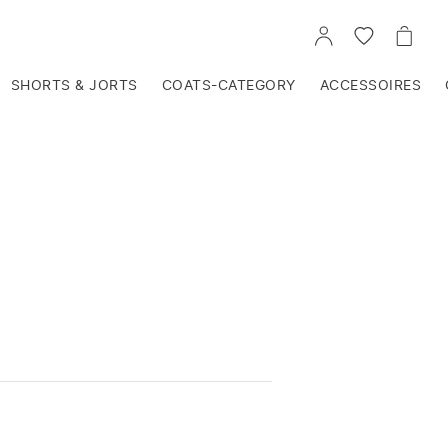
VOIR
VOIR
VOIR
TON
LA
LE
COMPTE
LISTE
PANIE
D'ENVIES
SHORTS & JORTS
COATS-CATEGORY
ACCESSOIRES