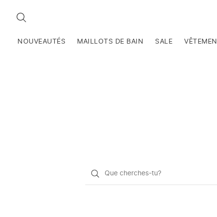
RECHERCHEZ
NOUVEAUTÉS
MAILLOTS DE BAIN
SALE
VÊTEME
Qu'est-
ce
que
vous