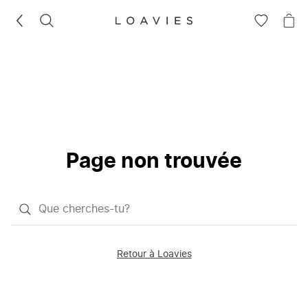
RECHERCHEZ
VOIR
VOI
LA
LE
LISTE
PAN
D'ENVIES
Page non trouvée
Qu'est-
ce
que
Retour à Loavies
vous
saisissez
chercher?