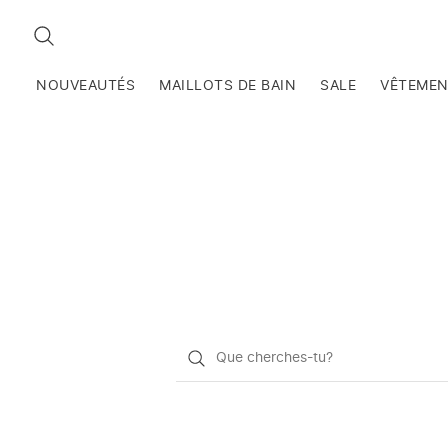
RECHERCHEZ
NOUVEAUTÉS
MAILLOTS DE BAIN
SALE
VÊTEME
Qu'est-
ce
que
vous