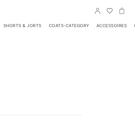
VOIR
VOIR
VOIR
TON
LA
LE
COMPTE
LISTE
PANIE
D'ENVIES
SHORTS & JORTS
COATS-CATEGORY
ACCESSOIRES