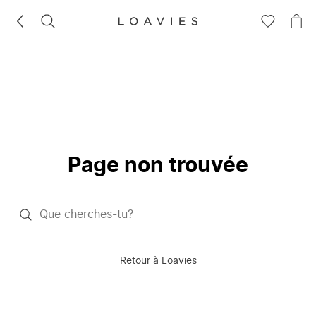
RECHERCHEZ
VOIR
VOI
LA
LE
LISTE
PAN
D'ENVIES
Page non trouvée
Qu'est-
ce
que
Retour à Loavies
vous
saisissez
chercher?