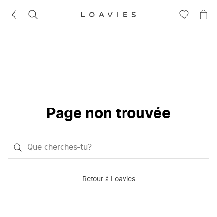
RECHERCHEZ
VOIR
VOI
LA
LE
LISTE
PAN
D'ENVIES
Page non trouvée
Qu'est-
ce
que
Retour à Loavies
vous
saisissez
chercher?