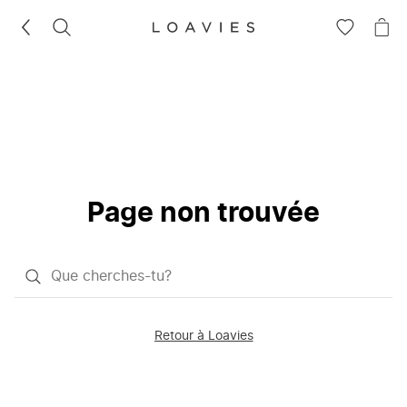
RECHERCHEZ
VOIR
VOI
LA
LE
LISTE
PAN
D'ENVIES
Page non trouvée
Qu'est-
ce
que
Retour à Loavies
vous
saisissez
chercher?