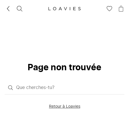
RECHERCHEZ
VOIR
VOI
LA
LE
LISTE
PAN
D'ENVIES
Page non trouvée
Qu'est-
ce
que
Retour à Loavies
vous
saisissez
chercher?