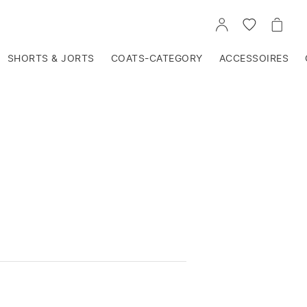
VOIR
VOIR
VOIR
TON
LA
LE
COMPTE
LISTE
PANIE
D'ENVIES
SHORTS & JORTS
COATS-CATEGORY
ACCESSOIRES