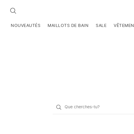
RECHERCHEZ
NOUVEAUTÉS
MAILLOTS DE BAIN
SALE
VÊTEME
Qu'est-
ce
que
vous