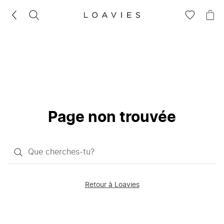
RECHERCHEZ
VOIR
VOI
LA
LE
LISTE
PAN
D'ENVIES
Page non trouvée
Qu'est-
ce
que
Retour à Loavies
vous
saisissez
chercher?