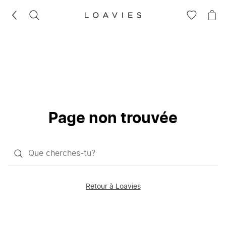
RECHERCHEZ
VOIR
VOI
LA
LE
LISTE
PAN
D'ENVIES
Page non trouvée
Qu'est-
ce
que
Retour à Loavies
vous
saisissez
chercher?