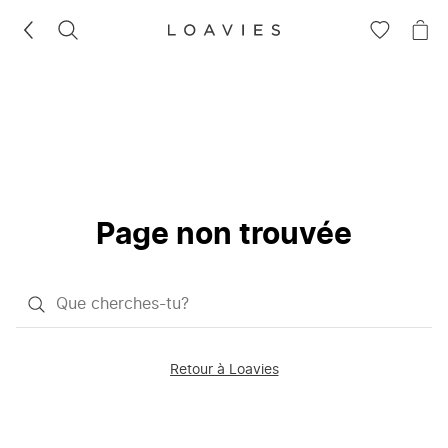
RECHERCHEZ
VOIR
VOI
LA
LE
LISTE
PAN
D'ENVIES
Page non trouvée
Qu'est-
ce
que
Retour à Loavies
vous
saisissez
chercher?