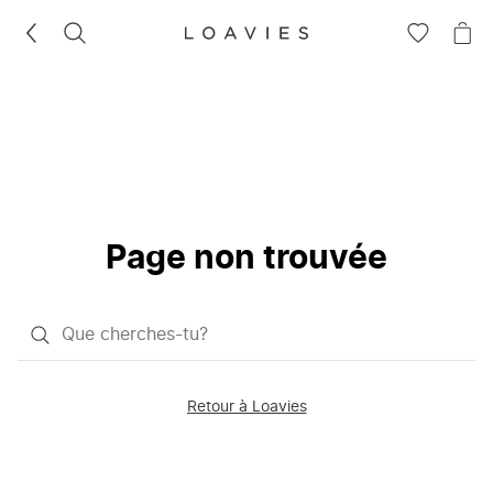
RECHERCHEZ
VOIR
VOI
LA
LE
LISTE
PAN
D'ENVIES
Page non trouvée
Qu'est-
ce
que
Retour à Loavies
vous
saisissez
chercher?