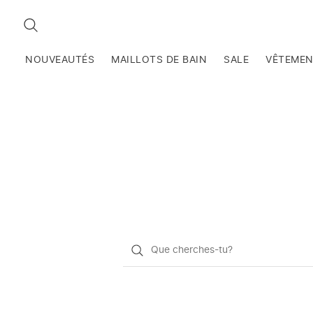
RECHERCHEZ
NOUVEAUTÉS
MAILLOTS DE BAIN
SALE
VÊTEME
Qu'est-
ce
que
vous