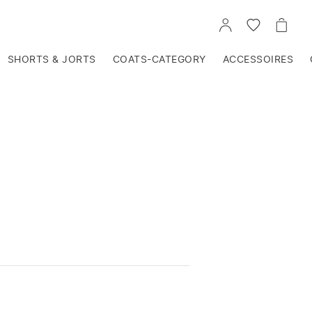
VOIR
VOIR
VOIR
TON
LA
LE
COMPTE
LISTE
PANIE
D'ENVIES
SHORTS & JORTS
COATS-CATEGORY
ACCESSOIRES