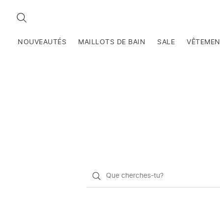
RECHERCHEZ
NOUVEAUTÉS
MAILLOTS DE BAIN
SALE
VÊTEME
Qu'est-
ce
que
vous