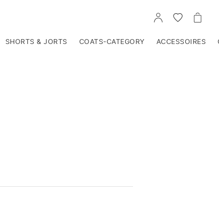
VOIR
VOIR
VOIR
TON
LA
LE
COMPTE
LISTE
PANIE
D'ENVIES
SHORTS & JORTS
COATS-CATEGORY
ACCESSOIRES