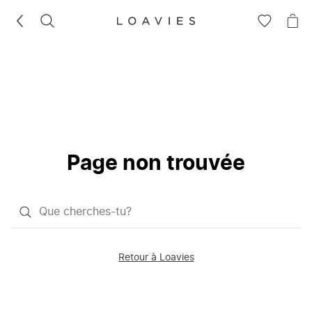
RECHERCHEZ
VOIR
VOI
LA
LE
LISTE
PAN
D'ENVIES
Page non trouvée
Qu'est-
ce
que
Retour à Loavies
vous
saisissez
chercher?