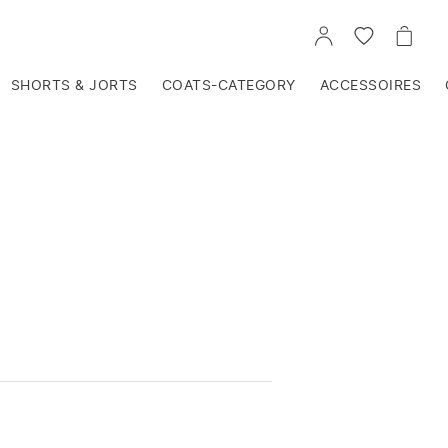
VOIR
VOIR
VOIR
TON
LA
LE
COMPTE
LISTE
PANIE
D'ENVIES
SHORTS & JORTS
COATS-CATEGORY
ACCESSOIRES