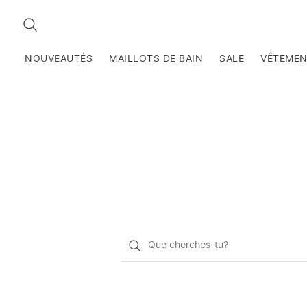
RECHERCHEZ
NOUVEAUTÉS
MAILLOTS DE BAIN
SALE
VÊTEME
Qu'est-
ce
que
vous