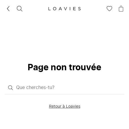
RECHERCHEZ
VOIR
VOI
LA
LE
LISTE
PAN
D'ENVIES
Page non trouvée
Qu'est-
ce
que
Retour à Loavies
vous
saisissez
chercher?