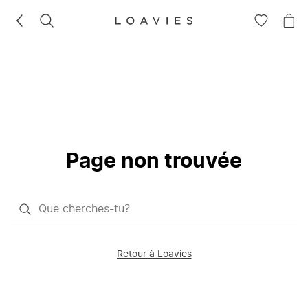
RECHERCHEZ
VOIR
VOI
LA
LE
LISTE
PAN
D'ENVIES
Page non trouvée
Qu'est-
ce
que
Retour à Loavies
vous
saisissez
chercher?