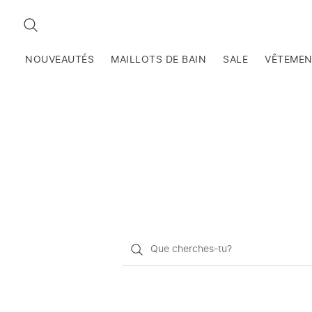
RECHERCHEZ
NOUVEAUTÉS
MAILLOTS DE BAIN
SALE
VÊTEME
Qu'est-
ce
que
vous