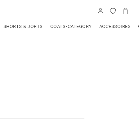
VOIR
VOIR
VOIR
TON
LA
LE
COMPTE
LISTE
PANIE
D'ENVIES
SHORTS & JORTS
COATS-CATEGORY
ACCESSOIRES